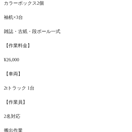
カラーボックス
2
個
袖机
×3
台
雑誌・古紙・段ボール一式
【作業料金】
¥26,000
【車両】
2t
トラック
1
台
【作業員】
2
名対応
搬出作業