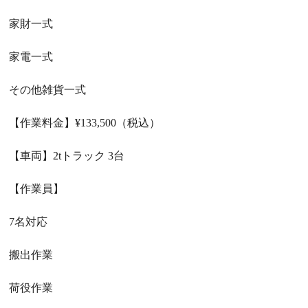
家財一式
家電一式
その他雑貨一式
【作業料金】
¥133,500
（税込）
【車両】
2t
トラック
3
台
【作業員】
7
名対応
搬出作業
荷役作業