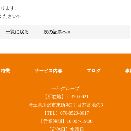
おります。
ください✨
一覧に戻る
次の記事へ »
の特徴
サービス内容
ブログ
事
一斗グループ
【所在地】〒359-0021
埼玉県所沢市東所沢2丁目27番地の3
【TEL】070-8523-8017
【営業時間】10:00〜19:00
【定休日】水曜日